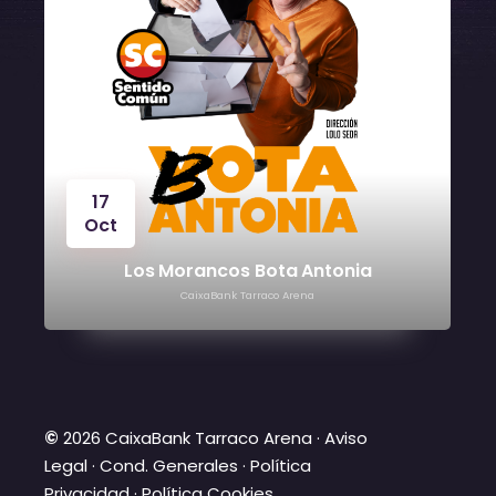
24
Oct
Víctor Manuel
CaixaBank Tarraco Arena
©
2026 CaixaBank Tarraco Arena ·
Aviso
Legal
·
Cond. Generales
·
Política
Privacidad
·
Política Cookies