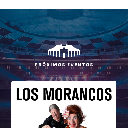
P R Ó X I M O S E V E N T O S