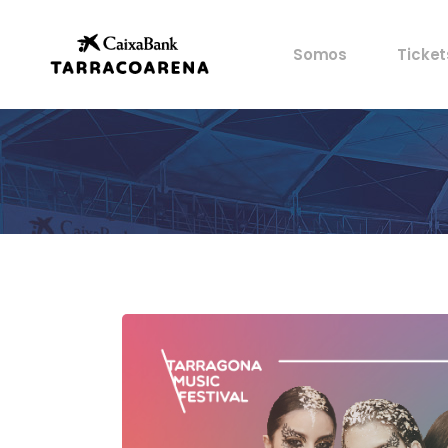
Propiedad
Mis en
Somos
Ticket
Espacios
Ventaj
Cultura
Castells
Propiedad
Mis en
Deportes
Espacios
Ventaj
Gastronomía
Cultura
Historia
Castells
Artistas
Deportes
Archivo
Gastronomía
Historia
Artistas
Archivo