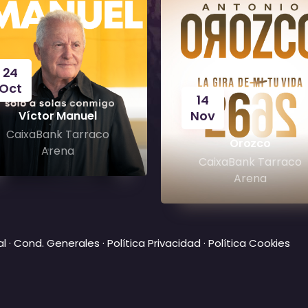
24
Oct
14
Nov
Víctor Manuel
CaixaBank Tarraco
Orozco
Arena
CaixaBank Tarraco
Arena
al
·
Cond. Generales
·
Política Privacidad
·
Política Cookies