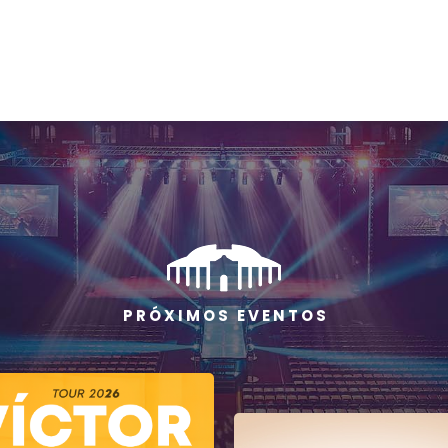
P R Ó X I M O S E V E N T O S