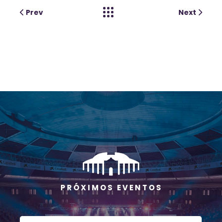
Prev
Next
P R Ó X I M O S E V E N T O S