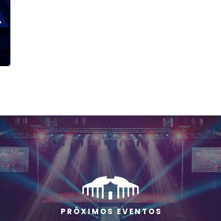
P R Ó X I M O S E V E N T O S