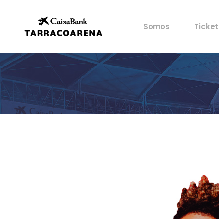
Propiedad
Mis en
Somos
Ticket
Espacios
Ventaj
Cultura
Castells
Propiedad
Mis en
Deportes
Espacios
Ventaj
Gastronomía
Cultura
Historia
Castells
Artistas
Deportes
Archivo
Gastronomía
Historia
Artistas
Archivo