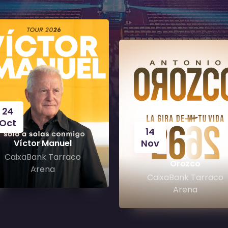
24
Oct
14
Nov
Víctor Manuel
CaixaBank Tarraco
Orozco
Arena
CaixaBank Tarraco
Arena