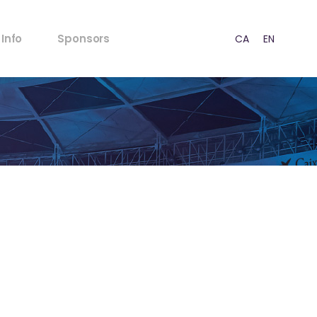
FAQ’s
Info
Sponsors
CA
EN
ES
Normativa Menores
Normativa Acústica
Puntos de venta
FAQ’s
Prensa
Normativa Menores
RSC
Normativa Acústica
Estrategia
Puntos de venta
Contacto
Prensa
RSC
Estrategia
Contacto