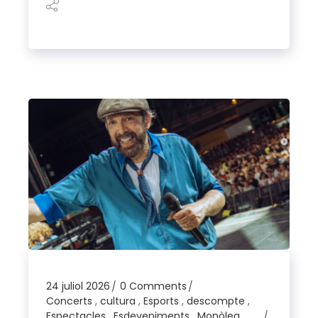
24 juliol 2026
0 Comments
Concerts
,
cultura
,
Esports
,
descompte
,
Espectacles
,
Esdeveniments
,
Monòleg
,