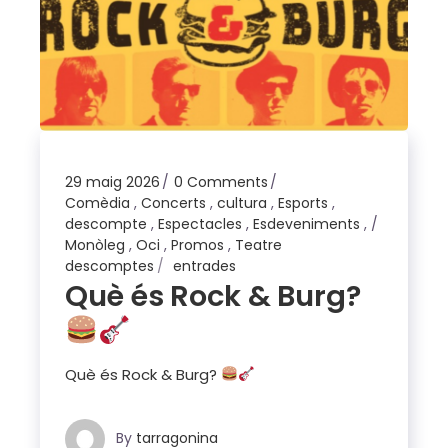
29 maig 2026
0 Comments
Comèdia
,
Concerts
,
cultura
,
Esports
,
descompte
,
Espectacles
,
Esdeveniments
,
Monòleg
,
Oci
,
Promos
,
Teatre
descomptes
entrades
Què és Rock & Burg?
Què és Rock & Burg?
By
tarragonina