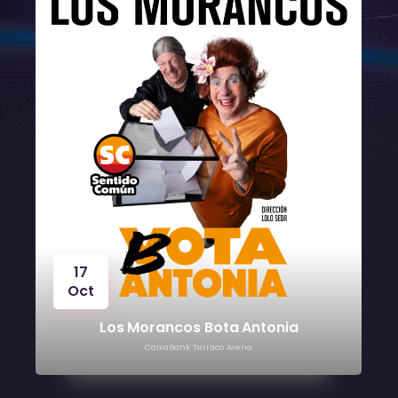
24
Oct
Víctor Manuel
CaixaBank Tarraco Arena