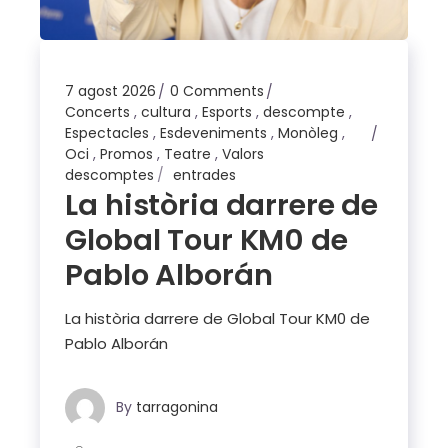
7 agost 2026
0 Comments
Concerts
,
cultura
,
Esports
,
descompte
,
Espectacles
,
Esdeveniments
,
Monòleg
,
Oci
,
Promos
,
Teatre
,
Valors
descomptes
entrades
La història darrere de
Global Tour KM0 de
Pablo Alborán
La història darrere de Global Tour KM0 de
Pablo Alborán
By
tarragonina