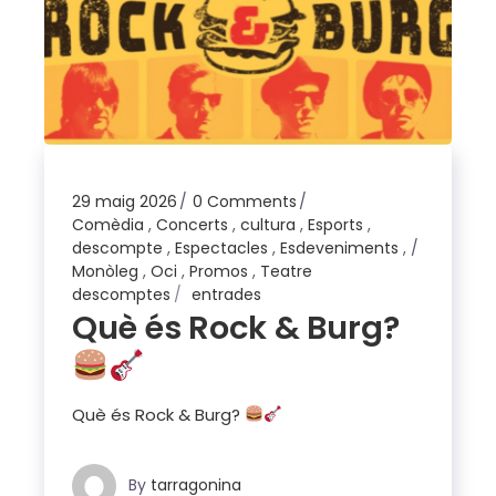
29 maig 2026
0 Comments
Comèdia
,
Concerts
,
cultura
,
Esports
,
descompte
,
Espectacles
,
Esdeveniments
,
Monòleg
,
Oci
,
Promos
,
Teatre
descomptes
entrades
Què és Rock & Burg?
Què és Rock & Burg?
By
tarragonina