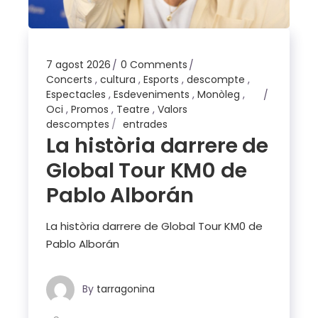
7 agost 2026
0 Comments
Concerts
,
cultura
,
Esports
,
descompte
,
Espectacles
,
Esdeveniments
,
Monòleg
,
Oci
,
Promos
,
Teatre
,
Valors
descomptes
entrades
La història darrere de
Global Tour KM0 de
Pablo Alborán
La història darrere de Global Tour KM0 de
Pablo Alborán
By
tarragonina