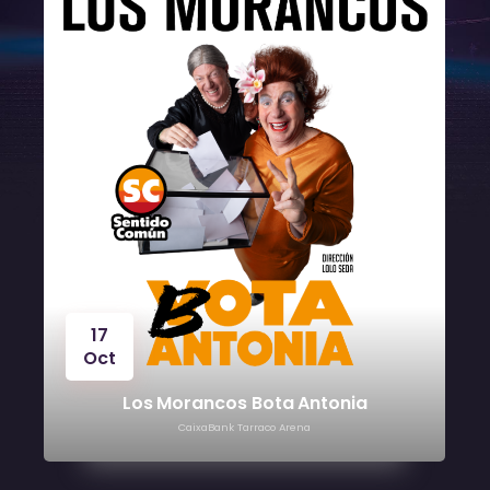
24
Oct
Víctor Manuel
CaixaBank Tarraco Arena