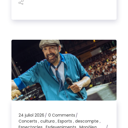
24 juliol 2026
0 Comments
Concerts
,
cultura
,
Esports
,
descompte
,
Espectacles
,
Esdeveniments
,
Monòleg
,