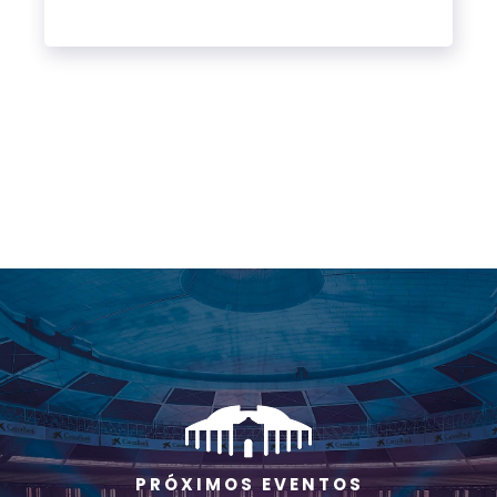
P R Ó X I M O S E V E N T O S