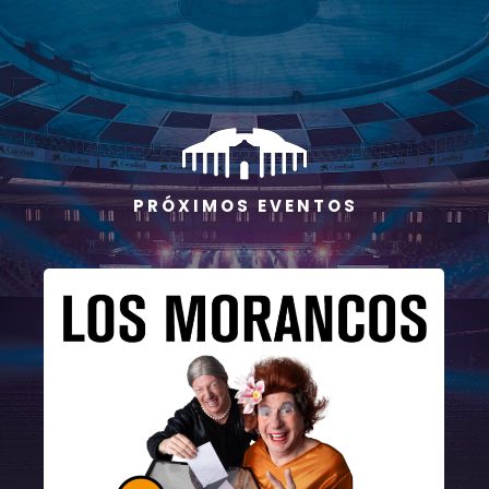
P R Ó X I M O S E V E N T O S