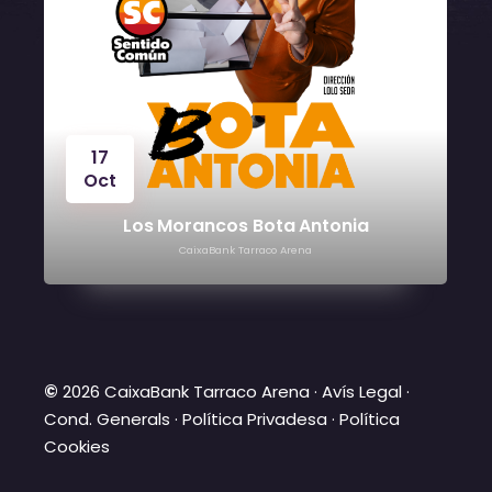
17
Oct
Los Morancos Bota Antonia
CaixaBank Tarraco Arena
©
2026 CaixaBank Tarraco Arena ·
Avís Legal
·
Cond. Generals
·
Política Privadesa
·
Política
Cookies