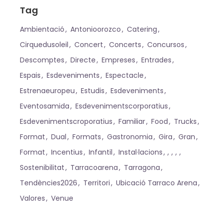
Tag
Ambientació
Antonioorozco
Catering
Cirquedusoleil
Concert
Concerts
Concursos
Descomptes
Directe
Empreses
Entrades
Espais
Esdeveniments
Espectacle
Estrenaeuropeu
Estudis
Esdeveniments
Eventosamida
Esdevenimentscorporatius
Esdevenimentscroporatius
Familiar
Food
Trucks
Format
Dual
Formats
Gastronomia
Gira
Gran
Format
Incentius
Infantil
Instal·lacions
Sostenibilitat
Tarracoarena
Tarragona
Tendències2026
Territori
Ubicació Tarraco Arena
Valores
Venue