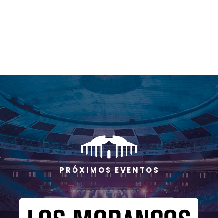
P R Ó X I M O S E V E N T O S