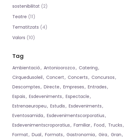
(2)
sostenibilitat
(11)
Teatre
(4)
Tematitzats
(10)
Valors
Tag
Ambientació
Antonioorozco
Catering
Cirquedusoleil
Concert
Concerts
Concursos
Descomptes
Directe
Empreses
Entrades
Espais
Esdeveniments
Espectacle
Estrenaeuropeu
Estudis
Esdeveniments
Eventosamida
Esdevenimentscorporatius
Esdevenimentscroporatius
Familiar
Food
Trucks
Format
Dual
Formats
Gastronomia
Gira
Gran