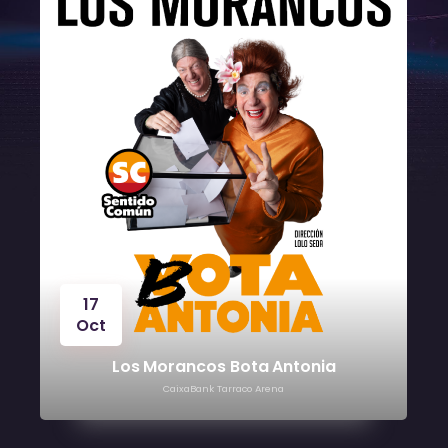
24
Oct
tonia
Víctor Manuel
CaixaBank Tarraco Arena