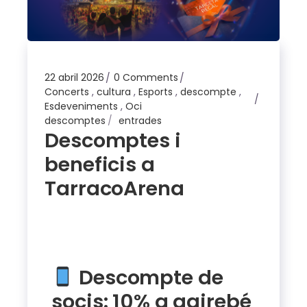
22 abril 2026
0 Comments
Concerts
,
cultura
,
Esports
,
descompte
,
Esdeveniments
,
Oci
descomptes
entrades
Descomptes i
beneficis a
TarracoArena
Descompte de
socis: 10% a gairebé