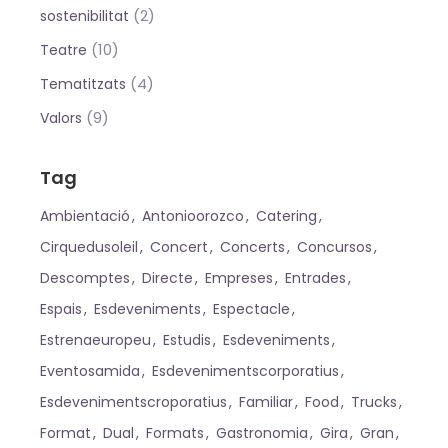
(2)
sostenibilitat
(10)
Teatre
(4)
Tematitzats
(9)
Valors
Tag
Ambientació
Antonioorozco
Catering
Cirquedusoleil
Concert
Concerts
Concursos
Descomptes
Directe
Empreses
Entrades
Espais
Esdeveniments
Espectacle
Estrenaeuropeu
Estudis
Esdeveniments
Eventosamida
Esdevenimentscorporatius
Esdevenimentscroporatius
Familiar
Food
Trucks
Format
Dual
Formats
Gastronomia
Gira
Gran