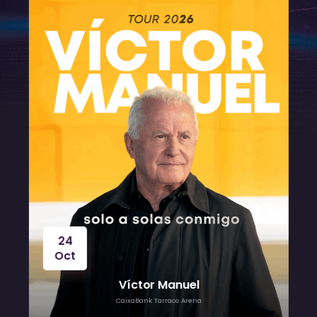
24
Oct
Víctor Manuel
CaixaBank Tarraco Arena