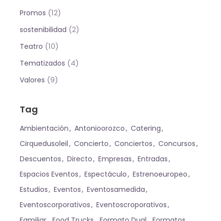
(12)
Promos
(2)
sostenibilidad
(10)
Teatro
(4)
Tematizados
(9)
Valores
Tag
Ambientación
Antonioorozco
Catering
Cirquedusoleil
Concierto
Conciertos
Concursos
Descuentos
Directo
Empresas
Entradas
Espacios Eventos
Espectáculo
Estrenoeuropeo
Estudios
Eventos
Eventosamedida
Eventoscorporativos
Eventoscroporativos
Familiar
Food Trucks
Formato Dual
Formatos