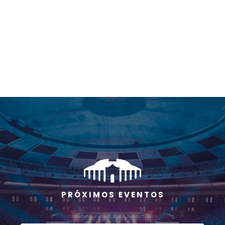
P R Ó X I M O S E V E N T O S