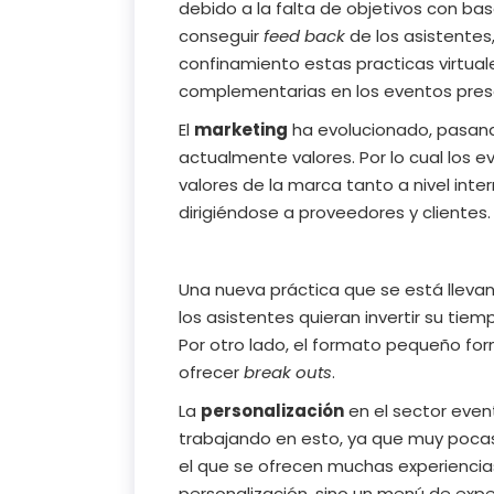
debido a la falta de objetivos con ba
conseguir
feed back
de los asistentes,
confinamiento estas practicas virtual
complementarias en los eventos pres
El
marketing
ha evolucionado, pasand
actualmente valores. Por lo cual los 
valores de la marca tanto a nivel inte
dirigiéndose a proveedores y clientes.
Una nueva práctica que se está llevan
los asistentes quieran invertir su tiemp
Por otro lado, el formato pequeño fo
ofrecer
break outs
.
La
personalización
en el sector even
trabajando en esto, ya que muy poca
el que se ofrecen muchas experiencia
personalización, sino un menú de exper