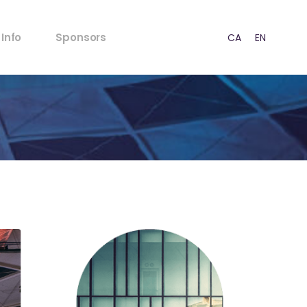
FAQ’s
Info
Sponsors
CA
EN
ES
Normativa Menores
Normativa Acústica
Puntos de venta
FAQ’s
Prensa
Normativa Menores
RSC
Normativa Acústica
Estrategia
Puntos de venta
Contacto
Prensa
RSC
Estrategia
Contacto