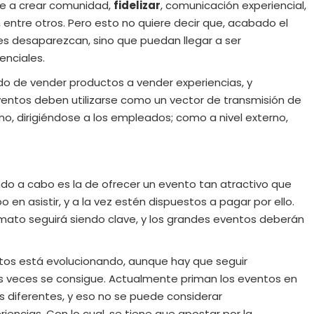
se a crear comunidad,
fidelizar
, comunicación experiencial,
 entre otros. Pero esto no quiere decir que, acabado el
es desaparezcan, sino que puedan llegar a ser
enciales.
o de vender productos a vender experiencias, y
eventos deben utilizarse como un vector de transmisión de
rno, dirigiéndose a los empleados; como a nivel externo,
do a cabo es la de ofrecer un evento tan atractivo que
o en asistir, y a la vez estén dispuestos a pagar por ello.
rmato seguirá siendo clave, y los grandes eventos deberán
tos está evolucionando, aunque hay que seguir
s veces se consigue. Actualmente priman los eventos en
s diferentes, y eso no se puede considerar
iencias. Con lo cual, se tiene que apostar por la