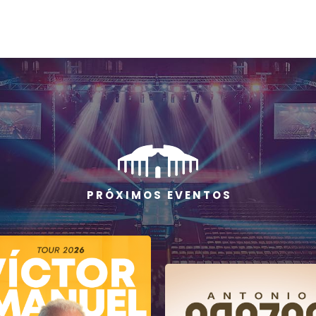
P R Ó X I M O S E V E N T O S