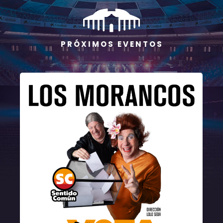
P R Ó X I M O S E V E N T O S