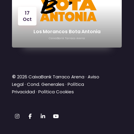
24
Oct
orancos Bota Antonia
CaixaBank Tarraco Arena
Vícto
CaixaBank 
©
2026 CaixaBank Tarraco Arena ·
Aviso
Legal
·
Cond. Generales
·
Política
Privacidad
·
Política Cookies