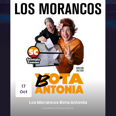
17
Oct
Los Morancos Bota Antonia
CaixaBank Tarraco Arena