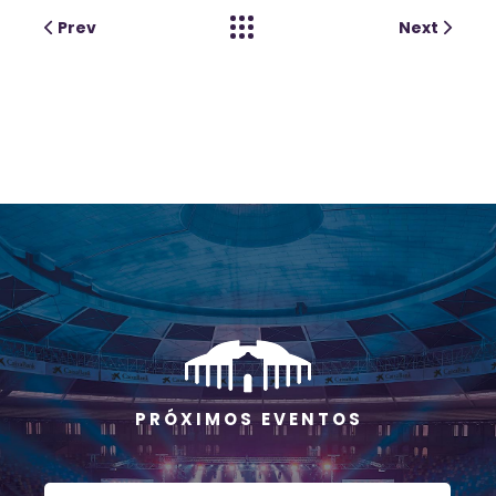
Prev
Next
P R Ó X I M O S E V E N T O S